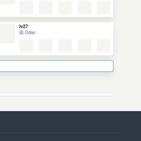
lv27
Odas