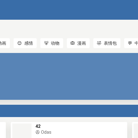
动画
😊
感情
🐻
动物
🙉
漫画
🤣
表情包
💬
42
Odas