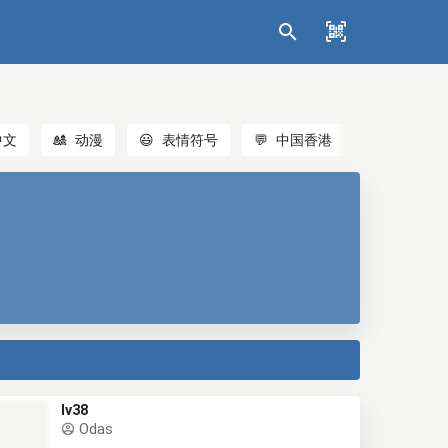
中文
🎎
动漫
😃
表情符号
💬
中国香港
🐱
猫
lv38
Odas