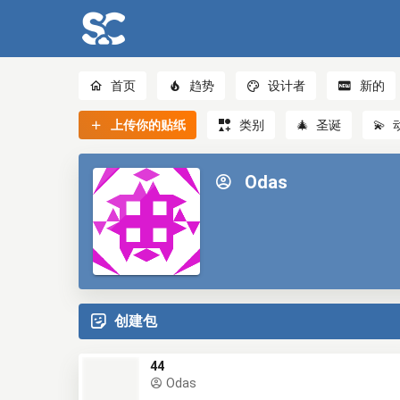
首页
趋势
设计者
新的
上传你的贴纸
类别
🎄
圣诞
💫
Odas
创建包
44
Odas