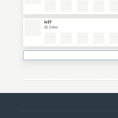
lv37
Odas