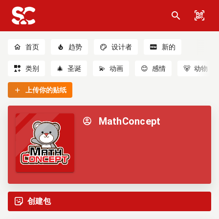
首页
趋势
设计者
新的
类别
🎄
圣诞
💫
动画
😊
感情
🐻
动物
上传你的贴纸
MathConcept
创建包