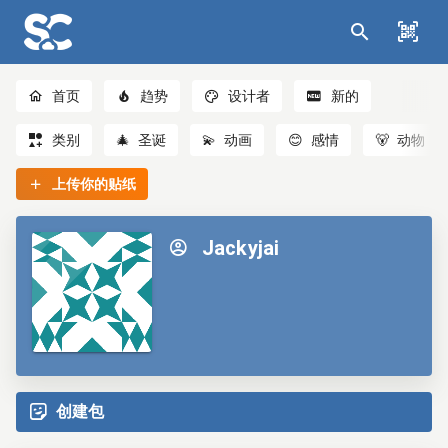
首页
趋势
设计者
新的
类别
🎄
圣诞
💫
动画
😊
感情
🐻
动物
上传你的贴纸
Jackyjai
创建包