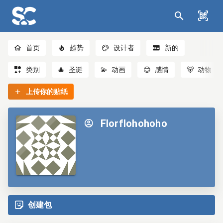
首页
趋势
设计者
新的
类别
🎄
圣诞
💫
动画
😊
感情
🐻
动物
上传你的贴纸
Florflohohoho
创建包