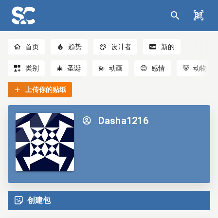
首页
趋势
设计者
新的
类别
🎄
圣诞
💫
动画
😊
感情
🐻
动物
上传你的贴纸
Dasha1216
创建包