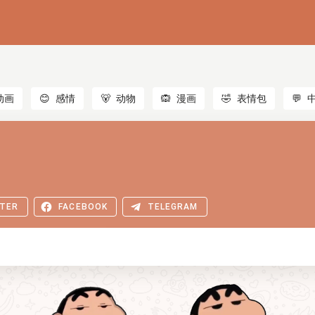
动画
😊
感情
🐻
动物
🙉
漫画
🤣
表情包
💬
TER
FACEBOOK
TELEGRAM