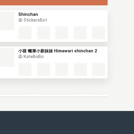
Shinchan
StickersBot
小葵 蠟筆小新妹妹 Himawari shinchan 2
KateBoBo