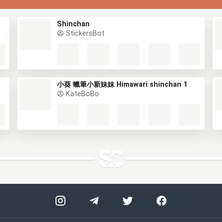
Shinchan
StickersBot
小葵 蠟筆小新妹妹 Himawari shinchan 1
KateBoBo