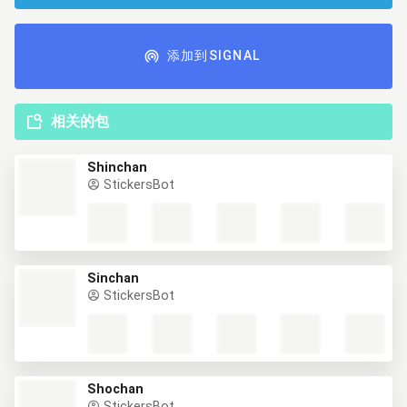
添加到SIGNAL
相关的包
Shinchan
StickersBot
Sinchan
StickersBot
Shochan
StickersBot