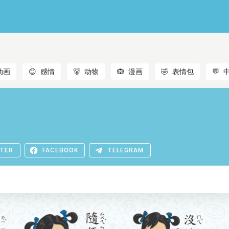
动画
😊
感情
🐻
动物
🙉
漫画
🤣
表情包
💬
TER
FACEBOOK
TELEGRAM