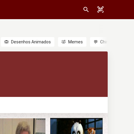
🙉
Desenhos Animados
🤣
Memes
💬
Chinês
🎎
A