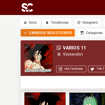
Início
Tendências
Designers
CARREGUE SEUS STICKERS
Categorias
VARIOS 11
StickersBot
INSTAGRAM
TWIT