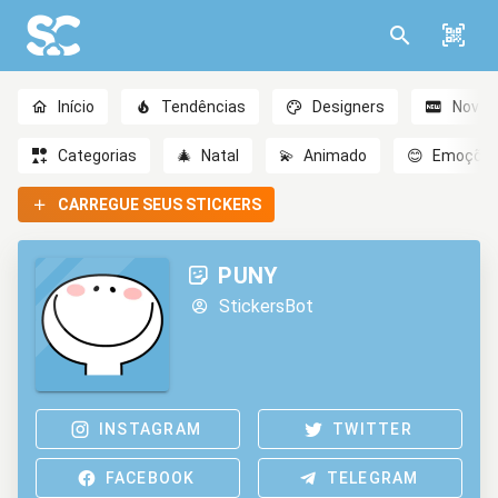
Início
Tendências
Designers
Novo
Categorias
🎄
Natal
💫
Animado
😊
Emoçõe
CARREGUE SEUS STICKERS
PUNY
StickersBot
INSTAGRAM
TWITTER
FACEBOOK
TELEGRAM