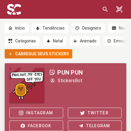
Início
Tendências
Designers
Novo
Categorias
🎄
Natal
💫
Animado
😊
Emoçõe
CARREGUE SEUS STICKERS
PUN PUN
StickersBot
INSTAGRAM
TWITTER
FACEBOOK
TELEGRAM