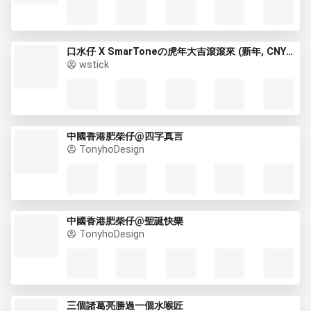
口水仔 X SmarToneの虎年大吉滾滾來 (新年, CNY) GIF*
wstick
中國香港肥柴仔@四字真言
TonyhoDesign
中國香港肥柴仔@聖誕快樂
TonyhoDesign
三個諸葛亮勝過一個水喉匠