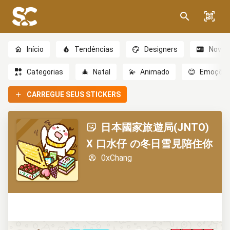
Início
Tendências
Designers
Novo
Categorias
🎄
Natal
💫
Animado
😊
Emoçõe
CARREGUE SEUS STICKERS
日本國家旅遊局(JNTO)
X 口水仔 の冬日雪見陪住你
0xChang