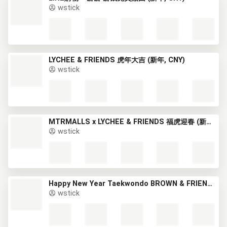
wstick
LYCHEE & FRIENDS 虎年大吉 (新年, CNY)
wstick
MTRMALLS x LYCHEE & FRIENDS 福虎迎春 (新年, CNY)
wstick
Happy New Year Taekwondo BROWN & FRIENDS (新年) (1)
wstick