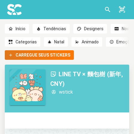
Início
Tendências
Designers
Novo
Categorias
🎄
Natal
💫
Animado
😊
Emoçõe
CARREGUE SEUS STICKERS
LINE TV × 麵包樹 (新年,
CNY)
wstick