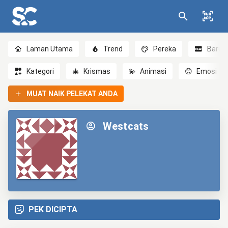
Laman Utama
Trend
Pereka
Baru
Kategori
🎄
Krismas
💫
Animasi
😊
Emosi
MUAT NAIK PELEKAT ANDA
Westcats
PEK DICIPTA