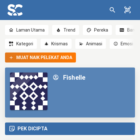
Laman Utama
Trend
Pereka
Baru
Kategori
🎄
Krismas
💫
Animasi
😊
Emosi
MUAT NAIK PELEKAT ANDA
Fishelle
PEK DICIPTA