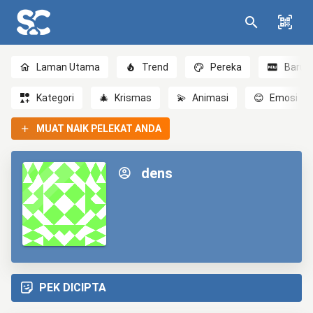
Laman Utama
Trend
Pereka
Baru
Kategori
🎄
Krismas
💫
Animasi
😊
Emosi
MUAT NAIK PELEKAT ANDA
dens
PEK DICIPTA