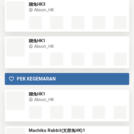
賤兔HK3
Alison_HK
賤兔HK1
Alison_HK
PEK KEGEMARAN
賤兔HK1
Alison_HK
Machiko Rabbit(支那兔HK)1