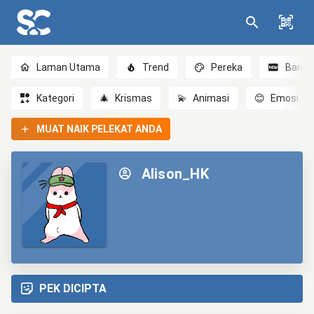
Laman Utama
Trend
Pereka
Baru
Kategori
🎄
Krismas
💫
Animasi
😊
Emosi
MUAT NAIK PELEKAT ANDA
Alison_HK
PEK DICIPTA