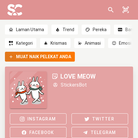
Laman Utama
Trend
Pereka
Baru
Kategori
🎄
Krismas
💫
Animasi
😊
Emosi
MUAT NAIK PELEKAT ANDA
LOVE MEOW
StickersBot
INSTAGRAM
TWITTER
FACEBOOK
TELEGRAM