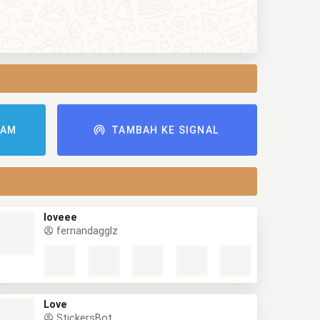
RAM
TAMBAH KE SIGNAL
loveee
fernandagglz
Love
StickersBot