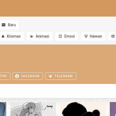
Baru
🎄
Krismas
💫
Animasi
😊
Emosi
🐻
Haiwan
🙉
TER
FACEBOOK
TELEGRAM