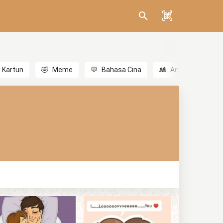
Kartun
🤣
Meme
💬
Bahasa Cina
🎎
Anime
😃