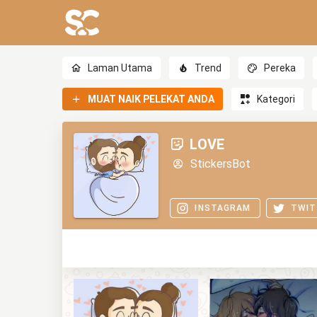
Laman Utama
Trend
Pereka
MUAT NAIK PELEKAT ANDA
Kategori
LOVE
StickersBot
INSTAGRAM
TWIT