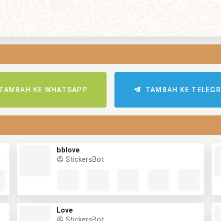
TAMBAH KE WHATSAPP
TAMBAH KE TELEG
bblove
StickersBot
Love
StickersBot