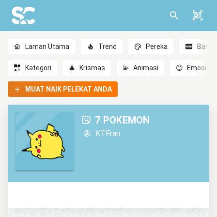
Laman Utama
Trend
Pereka
Baru
Kategori
🎄
Krismas
💫
Animasi
😊
Emosi
MUAT NAIK PELEKAT ANDA
7 POKEMON
KTFran