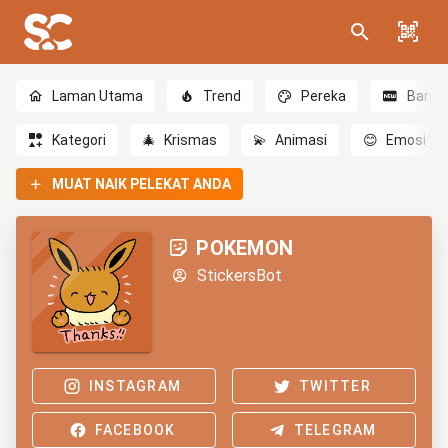
Laman Utama
Trend
Pereka
Baru
Kategori
🎄
Krismas
💫
Animasi
😊
Emosi
MUAT NAIK PELEKAT ANDA
POKEMON
StickersBot
INSTAGRAM
TWITTER
FACEBOOK
TELEGRAM