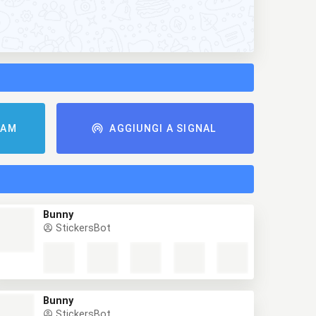
RAM
AGGIUNGI A SIGNAL
Bunny
StickersBot
Bunny
StickersBot