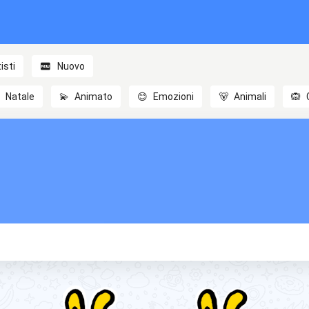
isti
Nuovo

Natale
💫
Animato
😊
Emozioni
🐻
Animali
🙉