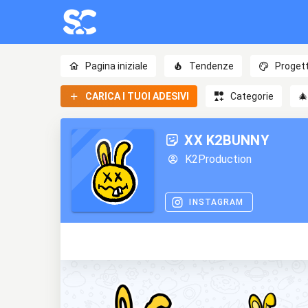
Pagina iniziale
Tendenze
Progett
CARICA I TUOI ADESIVI
Categorie

XX K2BUNNY
K2Production
INSTAGRAM