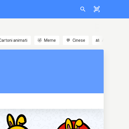
Cartoni animati
🤣
Meme
💬
Cinese
🎎
Anime
😃