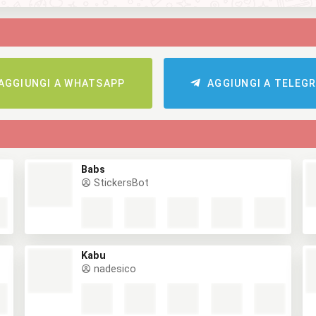
AGGIUNGI A WHATSAPP
AGGIUNGI A TELEG
Babs
StickersBot
Kabu
nadesico