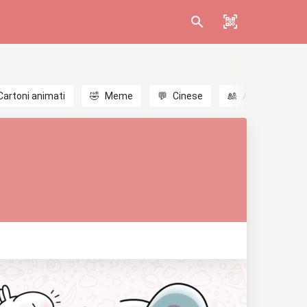
Cartoni animati
🤣
Meme
💬
Cinese
🎎
Anime
😃