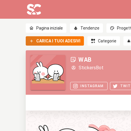
Pagina iniziale
Tendenze
Progett
CARICA I TUOI ADESIVI
Categorie

WAB
StickersBot
INSTAGRAM
TWIT