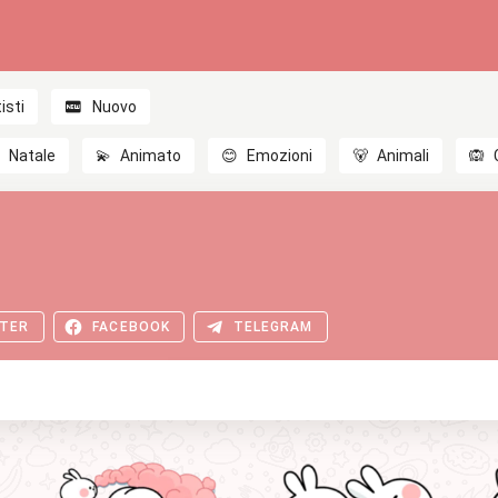
isti
Nuovo

Natale
💫
Animato
😊
Emozioni
🐻
Animali
🙉
TER
FACEBOOK
TELEGRAM