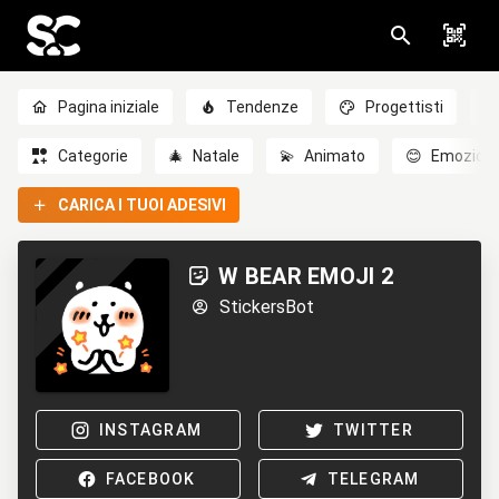
Pagina iniziale
Tendenze
Progettisti
Categorie
🎄
Natale
💫
Animato
😊
Emozioni
CARICA I TUOI ADESIVI
W BEAR EMOJI 2
StickersBot
INSTAGRAM
TWITTER
FACEBOOK
TELEGRAM