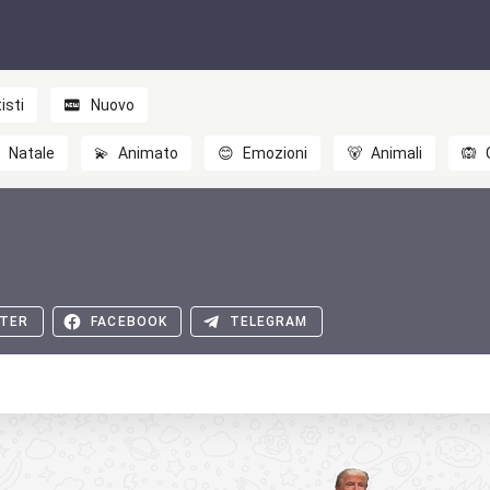
isti
Nuovo

Natale
💫
Animato
😊
Emozioni
🐻
Animali
🙉
TER
FACEBOOK
TELEGRAM