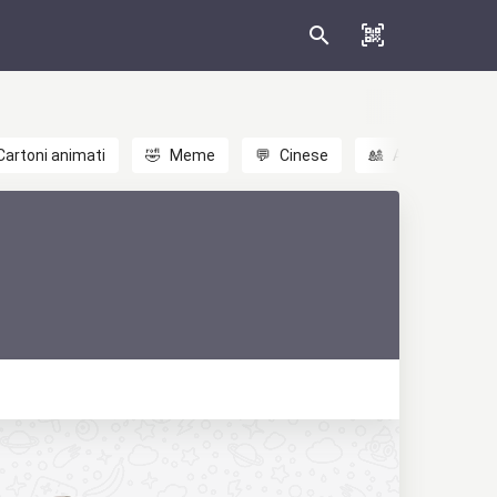
Cartoni animati
🤣
Meme
💬
Cinese
🎎
Anime
😃