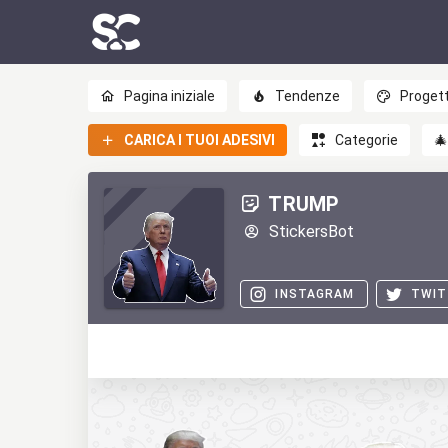
Pagina iniziale
Tendenze
Progett
CARICA I TUOI ADESIVI
Categorie

TRUMP
StickersBot
INSTAGRAM
TWIT