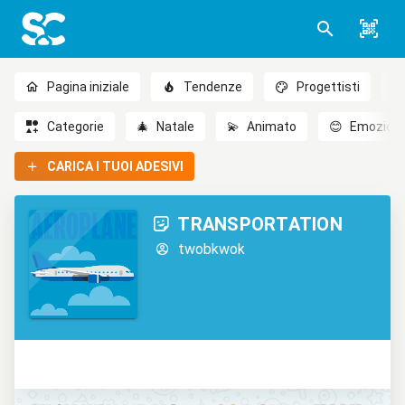
Pagina iniziale
Tendenze
Progettisti
Categorie
🎄
Natale
💫
Animato
😊
Emozioni
CARICA I TUOI ADESIVI
TRANSPORTATION
twobkwok