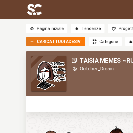
Pagina iniziale
Tendenze
Progett
CARICA I TUOI ADESIVI
Categorie

TAISIA MEMES ~R
October_Dream