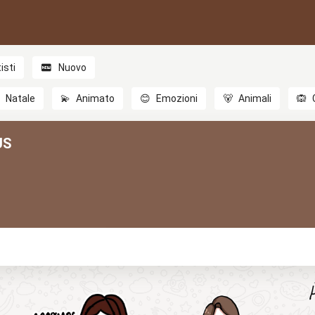
isti
Nuovo

Natale
💫
Animato
😊
Emozioni
🐻
Animali
🙉
US