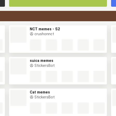
NCT memes - S2
crushonnct
suica memes
StickersBot
Cat memes
StickersBot