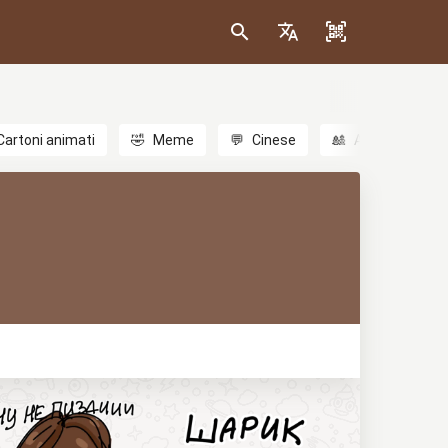
Cartoni animati
🤣
Meme
💬
Cinese
🎎
Anime
😃