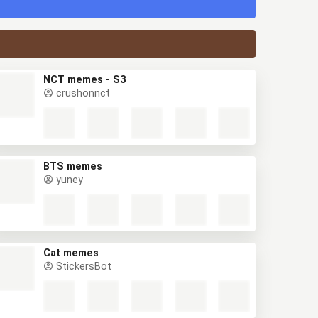
NCT memes - S3
crushonnct
BTS memes
yuney
Cat memes
StickersBot