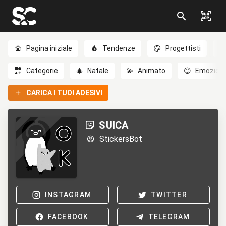
Pagina iniziale
Tendenze
Progettisti
Categorie
🎄
Natale
💫
Animato
😊
Emozioni
CARICA I TUOI ADESIVI
SUICA
StickersBot
INSTAGRAM
TWITTER
FACEBOOK
TELEGRAM