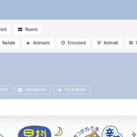
isti
Nuovo

Natale
💫
Animato
😊
Emozioni
🐻
Animali
🙉
TER
FACEBOOK
TELEGRAM