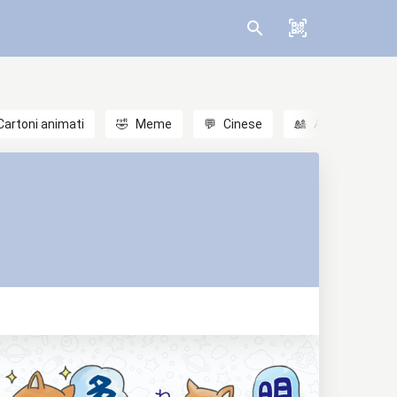
Cartoni animati
🤣
Meme
💬
Cinese
🎎
Anime
😃