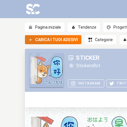
Pagina iniziale
Tendenze
Progett
CARICA I TUOI ADESIVI
Categorie

STICKER
StickersBot
INSTAGRAM
TWIT