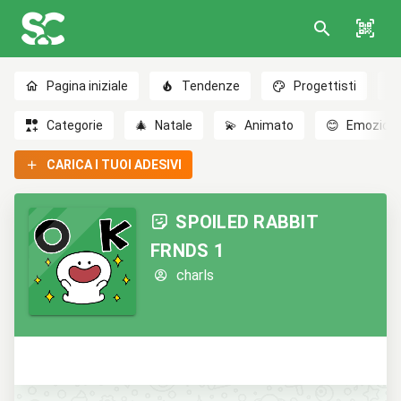
Pagina iniziale
Tendenze
Progettisti
Categorie
🎄
Natale
💫
Animato
😊
Emozioni
CARICA I TUOI ADESIVI
SPOILED RABBIT
FRNDS 1
charls