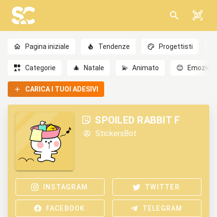
Pagina iniziale
Tendenze
Progettisti
Categorie
🎄
Natale
💫
Animato
😊
Emozioni
CARICA I TUOI ADESIVI
SPOILED RABBIT F
StickersBot
INSTAGRAM
TWITTER
FACEBOOK
TELEGRAM