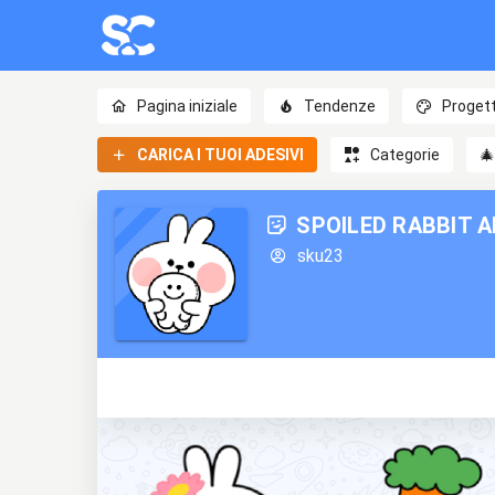
Pagina iniziale
Tendenze
Progett
CARICA I TUOI ADESIVI
Categorie

SPOILED RABBIT 
sku23