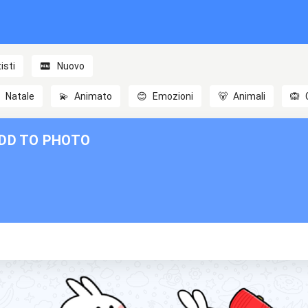
isti
Nuovo

Natale
💫
Animato
😊
Emozioni
🐻
Animali
🙉
ADD TO PHOTO