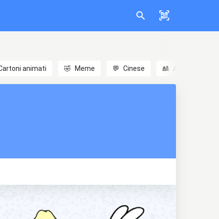
Cartoni animati
🤣
Meme
💬
Cinese
🎎
Anime
😃