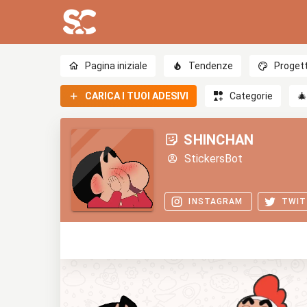
Pagina iniziale
Tendenze
Progett
CARICA I TUOI ADESIVI
Categorie

SHINCHAN
StickersBot
INSTAGRAM
TWIT