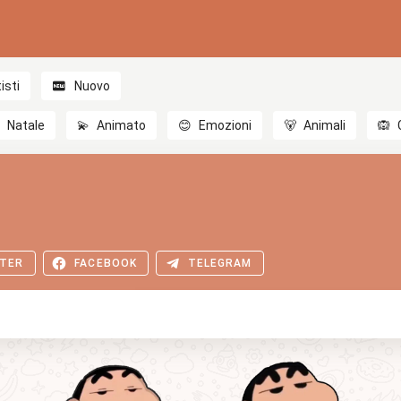
isti
Nuovo

Natale
💫
Animato
😊
Emozioni
🐻
Animali
🙉
TER
FACEBOOK
TELEGRAM