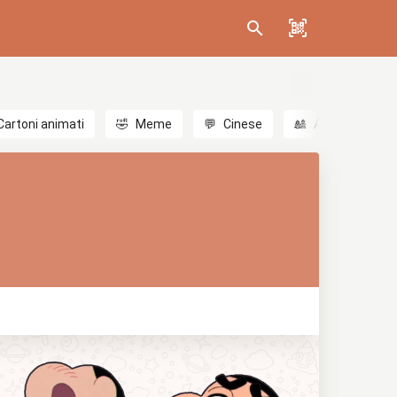
Cartoni animati
🤣
Meme
💬
Cinese
🎎
Anime
😃