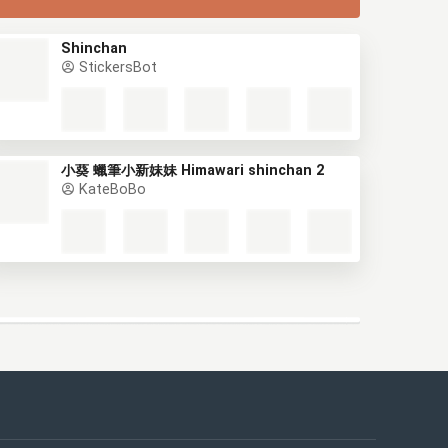
Shinchan
StickersBot
小葵 蠟筆小新妹妹 Himawari shinchan 2
KateBoBo