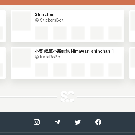
Shinchan
StickersBot
小葵 蠟筆小新妹妹 Himawari shinchan 1
KateBoBo