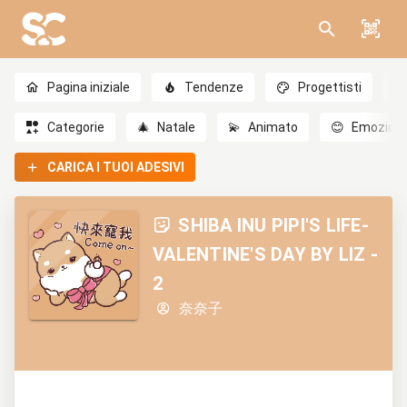
Pagina iniziale
Tendenze
Progettisti
Categorie
🎄
Natale
💫
Animato
😊
Emozioni
CARICA I TUOI ADESIVI
SHIBA INU PIPI'S LIFE-
VALENTINE'S DAY BY LIZ -
2
奈奈子