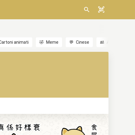
Cartoni animati
🤣
Meme
💬
Cinese
🎎
Anime
😃