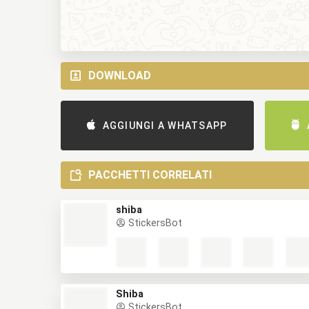
DOWNLOAD
AGGIUNGI A WHATSAPP
PACCHETTI CORRELATI
shiba
StickersBot
Shiba
StickersBot