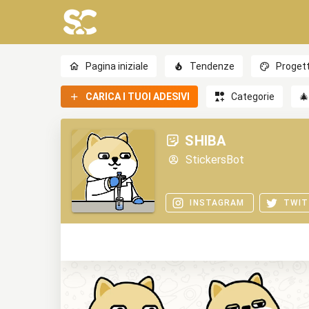
Pagina iniziale
Tendenze
Progett
CARICA I TUOI ADESIVI
Categorie

SHIBA
StickersBot
INSTAGRAM
TWIT