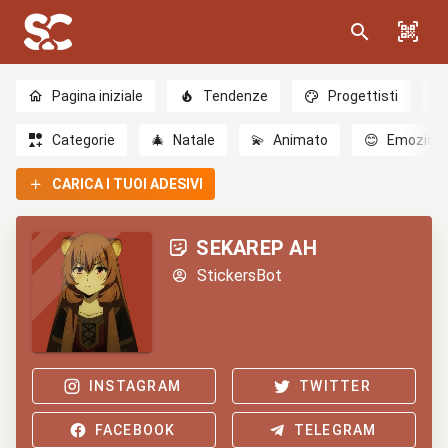
Pagina iniziale
Tendenze
Progettisti
Categorie
🎄
Natale
💫
Animato
😊
Emozioni
CARICA I TUOI ADESIVI
SEKAREP AH
StickersBot
INSTAGRAM
TWITTER
FACEBOOK
TELEGRAM