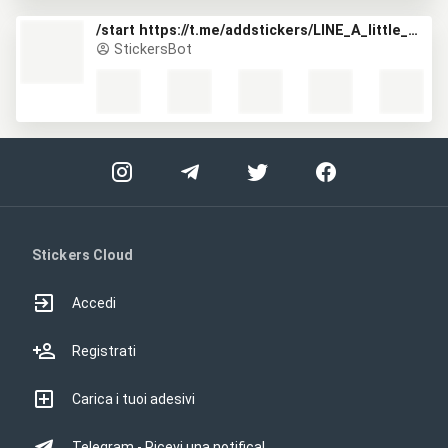
/start https://t.me/addstickers/LINE_A_little_girl_Alice_ENG
StickersBot
Stickers Cloud
Accedi
Registrati
Carica i tuoi adesivi
Telegram - Ricevi una notifica!