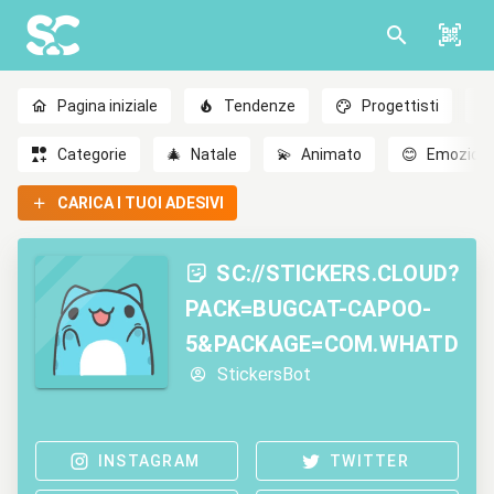
Pagina iniziale
Tendenze
Progettisti
Categorie
🎄
Natale
💫
Animato
😊
Emozioni
CARICA I TUOI ADESIVI
SC://STICKERS.CLOUD?
PACK=BUGCAT-CAPOO-
5&PACKAGE=COM.WHATDIR.
StickersBot
INSTAGRAM
TWITTER