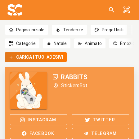
Pagina iniziale
Tendenze
Progettisti
Categorie
🎄
Natale
💫
Animato
😊
Emozioni
CARICA I TUOI ADESIVI
RABBITS
StickersBot
INSTAGRAM
TWITTER
FACEBOOK
TELEGRAM