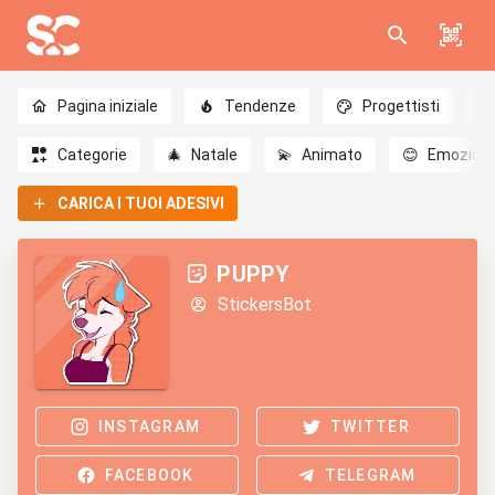
Pagina iniziale
Tendenze
Progettisti
Categorie
🎄
Natale
💫
Animato
😊
Emozioni
CARICA I TUOI ADESIVI
PUPPY
StickersBot
INSTAGRAM
TWITTER
FACEBOOK
TELEGRAM