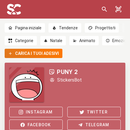
Pagina iniziale
Tendenze
Progettisti
Categorie
🎄
Natale
💫
Animato
😊
Emozioni
CARICA I TUOI ADESIVI
PUNY 2
StickersBot
INSTAGRAM
TWITTER
FACEBOOK
TELEGRAM