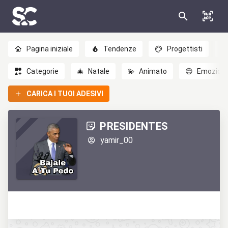
Pagina iniziale
Tendenze
Progettisti
Categorie
🎄
Natale
💫
Animato
😊
Emozioni
CARICA I TUOI ADESIVI
PRESIDENTES
yamir_00