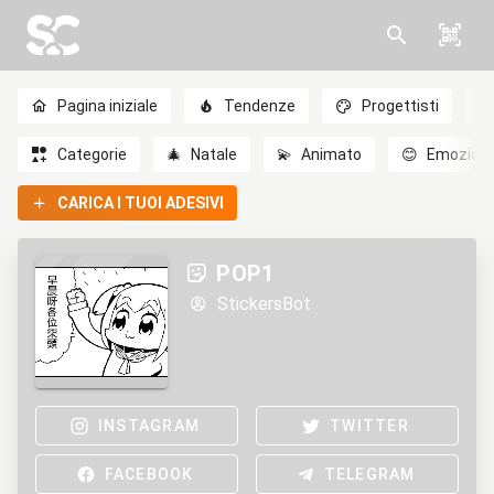
Pagina iniziale
Tendenze
Progettisti
Categorie
🎄
Natale
💫
Animato
😊
Emozioni
CARICA I TUOI ADESIVI
POP1
StickersBot
INSTAGRAM
TWITTER
FACEBOOK
TELEGRAM