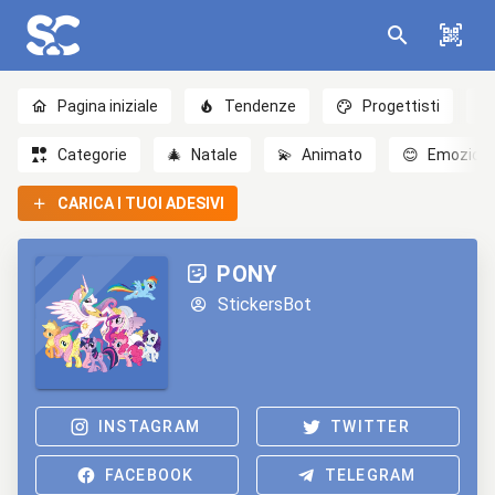
Pagina iniziale
Tendenze
Progettisti
Categorie
🎄
Natale
💫
Animato
😊
Emozioni
CARICA I TUOI ADESIVI
PONY
StickersBot
INSTAGRAM
TWITTER
FACEBOOK
TELEGRAM