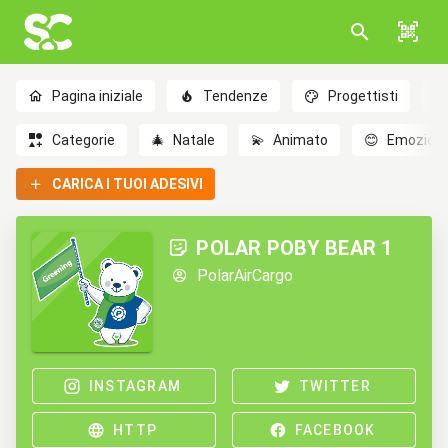
Pagina iniziale
Tendenze
Progettisti
Categorie
🎄
Natale
💫
Animato
😊
Emozioni
CARICA I TUOI ADESIVI
POLAR POBY BEAR 1
PolarAirCargo
INSTAGRAM
TWITTER
HTTP
FACEBOOK