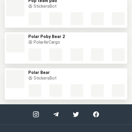
Pop team pad
StickersBot
Polar Poby Bear 2
PolarAirCargo
Polar Bear
StickersBot