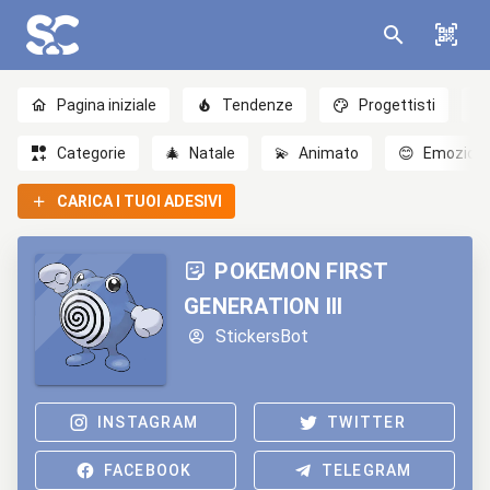
Pagina iniziale
Tendenze
Progettisti
Categorie
🎄
Natale
💫
Animato
😊
Emozioni
CARICA I TUOI ADESIVI
POKEMON FIRST
GENERATION III
StickersBot
INSTAGRAM
TWITTER
FACEBOOK
TELEGRAM