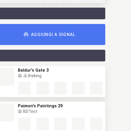
AGGIUNGI A SIGNAL
Baldur's Gate 3
JLtheking
Paimon's Paintings 29
BDTest