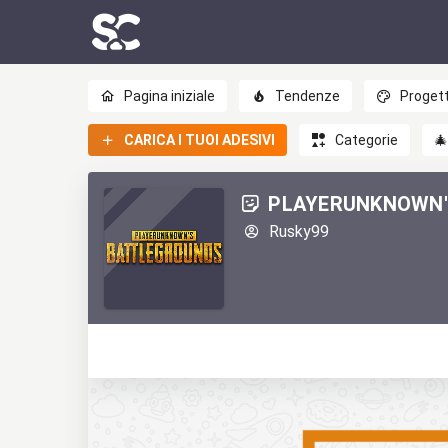
Pagina iniziale
Tendenze
Progett
CARICA I TUOI ADESIVI
Categorie

PLAYERUNKNOWN'
Rusky99