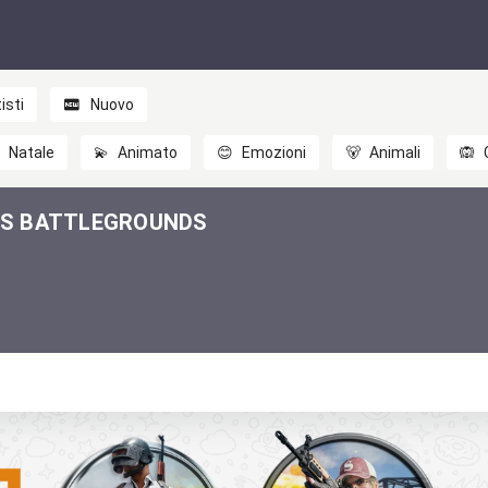
isti
Nuovo

Natale
💫
Animato
😊
Emozioni
🐻
Animali
🙉
S BATTLEGROUNDS