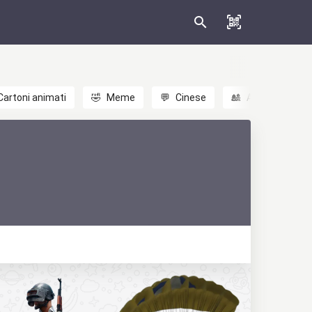
Cartoni animati
🤣
Meme
💬
Cinese
🎎
Anime
😃