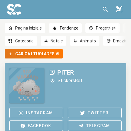
Pagina iniziale
Tendenze
Progettisti
Categorie
🎄
Natale
💫
Animato
😊
Emozioni
CARICA I TUOI ADESIVI
PITER
StickersBot
INSTAGRAM
TWITTER
FACEBOOK
TELEGRAM