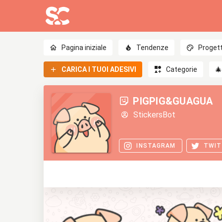
Pagina iniziale
Tendenze
Progett
CARICA I TUOI ADESIVI
Categorie

PIGPIG&GUAGUA
StickersBot
INSTAGRAM
TWIT