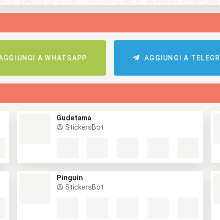
AGGIUNGI A WHATSAPP
AGGIUNGI A TELEG
Gudetama
StickersBot
Pinguin
StickersBot