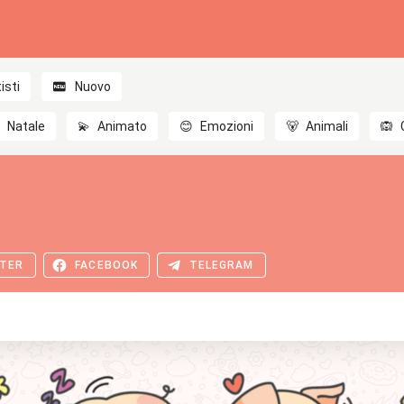
isti
Nuovo

Natale
💫
Animato
😊
Emozioni
🐻
Animali
🙉
TER
FACEBOOK
TELEGRAM