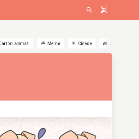
Cartoni animati
🤣
Meme
💬
Cinese
🎎
Anime
😃