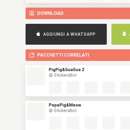
DOWNLOAD
AGGIUNGI A WHATSAPP
PACCHETTI CORRELATI
PigPig&GuaGua 2
StickersBot
PepePig&Meow
StickersBot