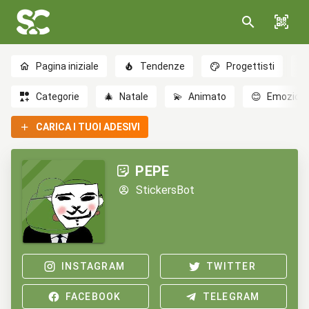
Pagina iniziale
Tendenze
Progettisti
Categorie
🎄
Natale
💫
Animato
😊
Emozioni
CARICA I TUOI ADESIVI
PEPE
StickersBot
INSTAGRAM
TWITTER
FACEBOOK
TELEGRAM