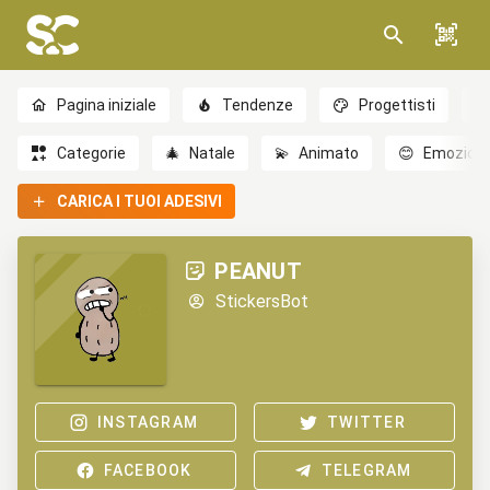
Pagina iniziale
Tendenze
Progettisti
Categorie
🎄
Natale
💫
Animato
😊
Emozioni
CARICA I TUOI ADESIVI
PEANUT
StickersBot
INSTAGRAM
TWITTER
FACEBOOK
TELEGRAM